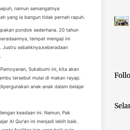
 sepuh, namun semangatnya
ah yang ia bangun tidak pernah rapuh.
upakan pondok sederhana. 20 tahun
eradaannya, tempat mengaji ini
. Justru sebaliknya,keberadaan
.
 Pamoyanan, Sukabumi ini, kita akan
Foll
mbu tersebut mulai di makan rayap.
g dipergunakan anak-anak dalam belajar
Sela
 dengan keadaan ini. Namun, Pak
ar Al Qur’an ini menjadi lebih baik.
erta fasilitas lain yang baik pula.