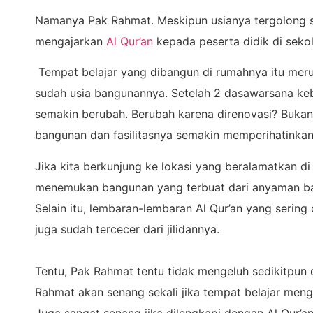
Namanya Pak Rahmat. Meskipun usianya tergolong
mengajarkan
Al Qur’an
kepada peserta didik di sekol
Tempat belajar yang dibangun di rumahnya itu mer
sudah usia bangunannya. Setelah 2 dasawarsana keb
semakin berubah. Berubah karena direnovasi? Bukan
bangunan dan fasilitasnya semakin memperihatinkan
Jika kita berkunjung ke lokasi yang beralamatkan di
menemukan bangunan yang terbuat dari anyaman ba
Selain itu, lembaran-lembaran Al Qur’an yang serin
juga sudah tercecer dari jilidannya.
Tentu, Pak Rahmat tentu tidak mengeluh sedikitpun
Rahmat akan senang sekali jika tempat belajar mengaj
Juga sangat senang jika dilengkapi dengan Al Qur’an s