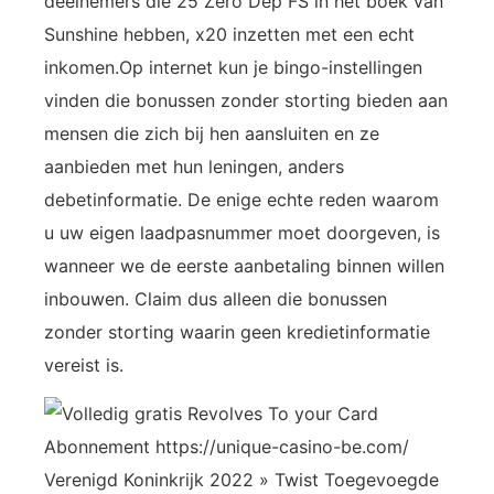
deelnemers die 25 Zero Dep FS in het boek van
Sunshine hebben, x20 inzetten met een echt
inkomen.Op internet kun je bingo-instellingen
vinden die bonussen zonder storting bieden aan
mensen die zich bij hen aansluiten en ze
aanbieden met hun leningen, anders
debetinformatie. De enige echte reden waarom
u uw eigen laadpasnummer moet doorgeven, is
wanneer we de eerste aanbetaling binnen willen
inbouwen. Claim dus alleen die bonussen
zonder storting waarin geen kredietinformatie
vereist is.