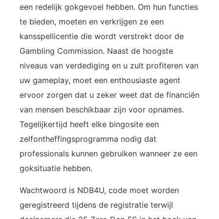
een redelijk gokgevoel hebben. Om hun functies
te bieden, moeten en verkrijgen ze een
kansspellicentie die wordt verstrekt door de
Gambling Commission. Naast de hoogste
niveaus van verdediging en u zult profiteren van
uw gameplay, moet een enthousiaste agent
ervoor zorgen dat u zeker weet dat de financiën
van mensen beschikbaar zijn voor opnames.
Tegelijkertijd heeft elke bingosite een
zelfontheffingsprogramma nodig dat
professionals kunnen gebruiken wanneer ze een
goksituatie hebben.
Wachtwoord is NDB4U, code moet worden
geregistreerd tijdens de registratie terwijl