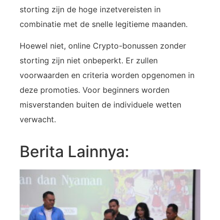
storting zijn de hoge inzetvereisten in
combinatie met de snelle legitieme maanden.
Hoewel niet, online Crypto-bonussen zonder
storting zijn niet onbeperkt. Er zullen
voorwaarden en criteria worden opgenomen in
deze promoties. Voor beginners worden
misverstanden buiten de individuele wetten
verwacht.
Berita Lainnya: