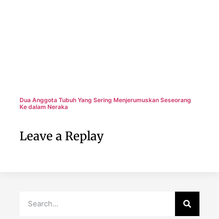
Dua Anggota Tubuh Yang Sering Menjerumuskan Seseorang
Ke dalam Neraka
Leave a Replay