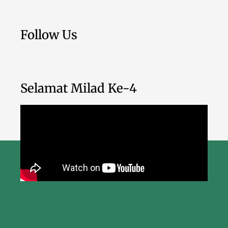
Follow Us
Selamat Milad Ke-4