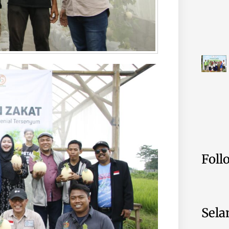
Foll
Sela