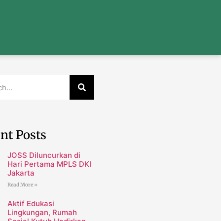
nt Posts
JOSS Diluncurkan di
Hari Pertama MPLS DKI
Jakarta
Read More »
Aktif Edukasi
Lingkungan, Rumah