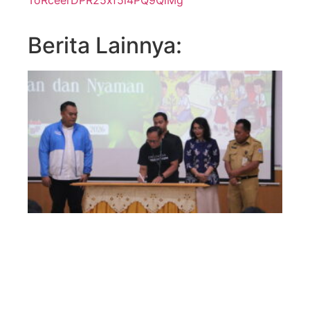
ToRceerDPR25xf5l4PQ9QiMg
Berita Lainnya: