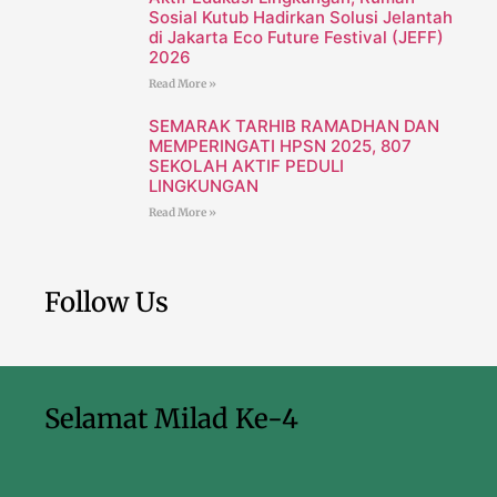
Sosial Kutub Hadirkan Solusi Jelantah
di Jakarta Eco Future Festival (JEFF)
2026
Read More »
SEMARAK TARHIB RAMADHAN DAN
MEMPERINGATI HPSN 2025, 807
SEKOLAH AKTIF PEDULI
LINGKUNGAN
Read More »
Follow Us
Selamat Milad Ke-4