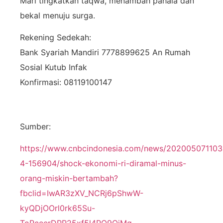
Mari tingkatkan taqwa, menambah pahala dan
bekal menuju surga.
Rekening Sedekah:
Bank Syariah Mandiri 7778899625 An Rumah
Sosial Kutub Infak
Konfirmasi: 08119100147
Sumber:
https://www.cnbcindonesia.com/news/202005071103
4-156904/shock-ekonomi-ri-diramal-minus-
orang-miskin-bertambah?
fbclid=IwAR3zXV_NCRj6pShwW-
kyQDjOOrl0rk65Su-