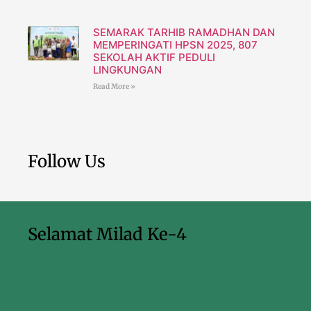
SEMARAK TARHIB RAMADHAN DAN
MEMPERINGATI HPSN 2025, 807
SEKOLAH AKTIF PEDULI
LINGKUNGAN
Read More »
Follow Us
Selamat Milad Ke-4