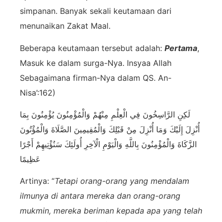
simpanan. B
anyak sekali keutamaan dari
menunaikan Zakat Maal.
Beberapa keutamaan tersebut adalah:
Pertama
,
Masuk ke dalam surga-Nya. Insyaa Allah
Sebagaimana firman-Nya dalam QS. An-
Nisa’:162)
لَكِنِ الرَّاسِخُونَ فِي الْعِلْمِ مِنْهُمْ وَالْمُؤْمِنُونَ يُؤْمِنُونَ بِمَا
أُنْزِلَ إِلَيْكَ وَمَا أُنْزِلَ مِنْ قَبْلِكَ وَالْمُقِيمِينَ الصَّلَاةَ وَالْمُؤْتُونَ
الزَّكَاةَ وَالْمُؤْمِنُونَ بِاللَّهِ وَالْيَوْمِ الْآخِرِ أُولَئِكَ سَنُؤْتِيهِمْ أَجْرًا
عَظِيمًا
Artinya: “
Tetapi orang-orang yang mendalam
ilmunya di antara mereka dan orang-orang
mukmin, mereka beriman kepada apa yang telah