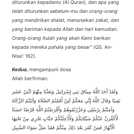
diturunkan kepadamu (Al Quran), dan apa yang
telah diturunkan sebelum-mu dan orang-orang
yang mendirikan shalat, menunaikan zakat, dan
yang beriman kepada Allah dan hari kemudian.
Orang-orang Itulah yang akan Kami berikan
kepada mereka pahala yang besar”
(QS. An-
Nisa’: 162).
Kedua
, mengampuni dosa
Allah berfirman:
وَلَقَدْ أَخَذَ اللَّهُ مِيثَاقَ بَنِي إِسْرَائِيلَ وَبَعَثْنَا مِنْهُمُ اثْنَيْ عَشَرَ
نَقِيبًا وَقَالَ اللَّهُ إِنِّي مَعَكُمْ لَئِنْ أَقَمْتُمُ الصَّلَاةَ وَآتَيْتُمُ الزَّكَاةَ
وَآمَنْتُمْ بِرُسُلِي وَعَزَّرْتُمُوهُمْ وَأَقْرَضْتُمُ اللَّهَ قَرْضًا حَسَنًا
لَأُكَفِّرَنَّ عَنْكُمْ سَيِّئَاتِكُمْ وَلَأُدْخِلَنَّكُمْ جَنَّاتٍ تَجْرِي مِنْ تَحْتِهَا
الْأَنْهَارُ فَمَنْ كَفَرَ بَعْدَ ذَلِكَ مِنْكُمْ فَقَدْ ضَلَّ سَوَاءَ السَّبِيلِ