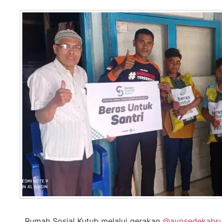
Rumah Sosial Kutub melalui gerakan
@ayosedekahs