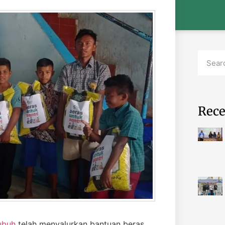
Rece
ubuh
telah menyalurkan bantuan beras